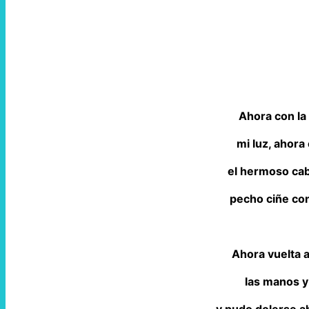
Ahora con la
mi luz, ahora
el hermoso cab
pecho ciñe con
Ahora vuelta a
las manos y 