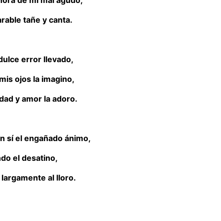
hora de mi mal agudo;
rable tañe y canta.
 dulce error llevado,
mis ojos la imagino,
ldad y amor la adoro.
n sí el engañado ánimo,
do el desatino,
 largamente al lloro.