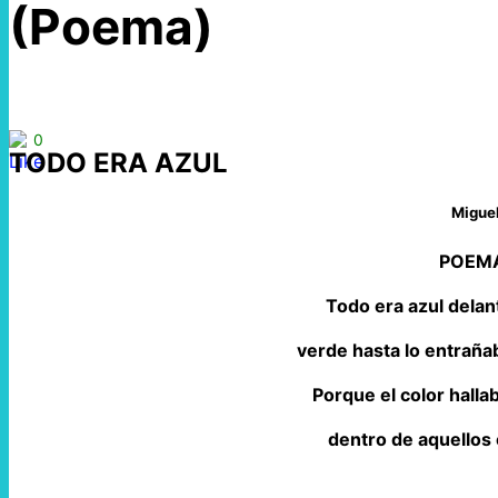
(Poema)
0
TODO ERA AZUL
Migue
POEMA
Todo era azul delan
verde hasta lo entraña
Porque el color hall
dentro de aquellos o