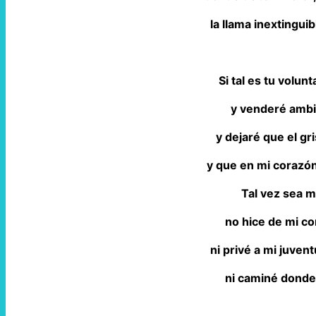
la llama inextingui
Si tal es tu volun
y venderé ambi
y dejaré que el gr
y que en mi corazón
Tal vez sea m
no hice de mi co
ni privé a mi juven
ni caminé donde 