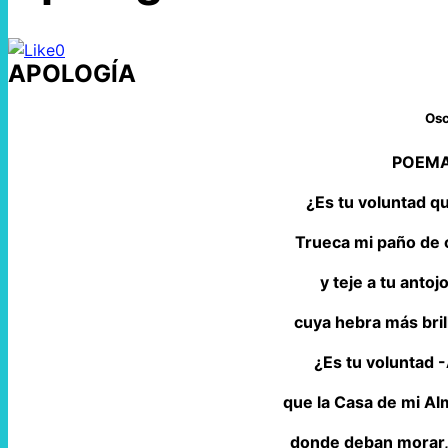
0
APOLOGÍA
Osc
POEMA
¿Es tu voluntad q
Trueca mi paño de 
y teje a tu antoj
cuya hebra más bril
¿Es tu voluntad
que la Casa de mi A
donde deban morar,