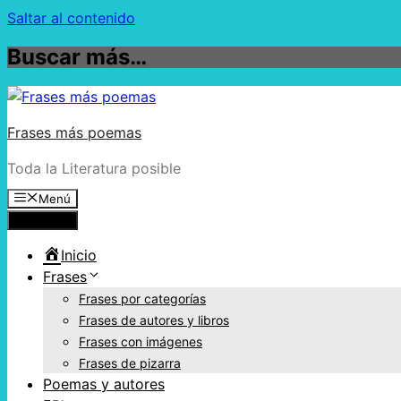
Saltar al contenido
Buscar más…
Frases más poemas
Toda la Literatura posible
Menú
Menú
Inicio
Frases
Frases por categorías
Frases de autores y libros
Frases con imágenes
Frases de pizarra
Poemas y autores