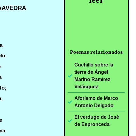
leer
AAVEDRA
a
Poemas relacionados
lo,
Cuchillo sobre la
o
tierra de Ángel
a
Marino Ramírez
Velásquez
lo;
a,
Aforismo de Marco
Antonio Delgado
El verdugo de José
e
de Espronceda
ama