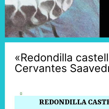
«Redondilla castel
Cervantes Saaved
0
REDONDILLA CAST