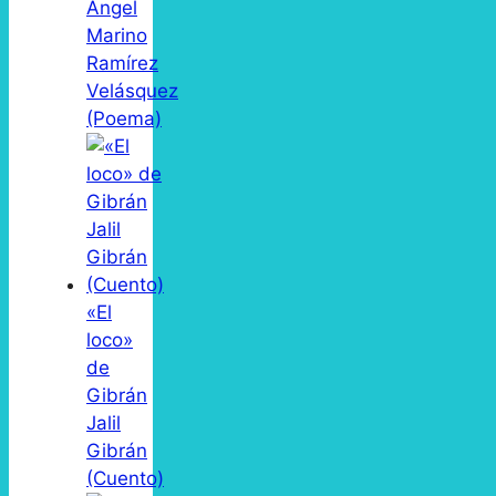
Ángel
Marino
Ramírez
Velásquez
(Poema)
«El
loco»
de
Gibrán
Jalil
Gibrán
(Cuento)