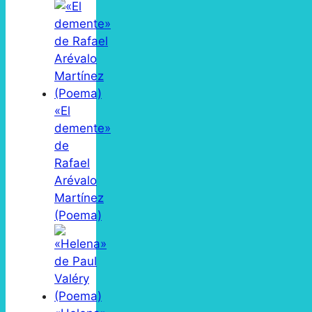
«El
demente»
de
Rafael
Arévalo
Martínez
(Poema)