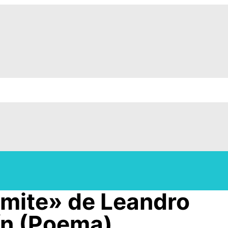
rmite» de Leandro
ín (Poema)