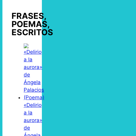
FRASES,
POEMAS,
ESCRITOS
«Delirio
a la
aurora»
de
Ángela