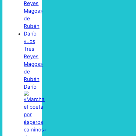
«Los
Tres
Reyes
Magos»
de
Rubén
Darío