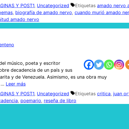
GINAS Y POST1
,
Uncategorized
Etiquetas
amado nervo 
oemas
,
biografía de amado nervo
,
cuando murió amado ne
nitud amado nervo
Centeno
del músico, poeta y escritor
obre decadencia de un país y sus
rgarita y de Venezuela. Asimismo, es una obra muy
l …
Leer más
GINAS Y POST1
,
Uncategorized
Etiquetas
critica
,
juan or
cadencia
,
poemario
,
reseña de libro