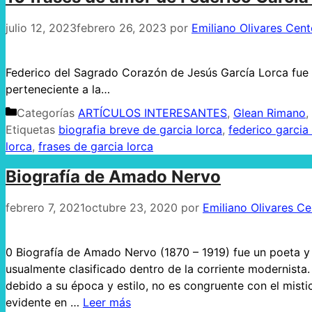
julio 12, 2023
febrero 26, 2023
por
Emiliano Olivares Cen
Federico del Sagrado Corazón de Jesús García Lorca fue 
perteneciente a la…
Categorías
ARTÍCULOS INTERESANTES
,
Glean Rimano
,
Etiquetas
biografia breve de garcia lorca
,
federico garcia
lorca
,
frases de garcia lorca
Biografía de Amado Nervo
febrero 7, 2021
octubre 23, 2020
por
Emiliano Olivares C
0 Biografía de Amado Nervo (1870 – 1919) fue un poeta y 
usualmente clasificado dentro de la corriente modernista.
debido a su época y estilo, no es congruente con el misti
evidente en …
Leer más