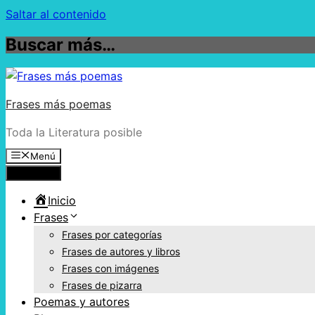
Saltar al contenido
Buscar más…
Frases más poemas
Toda la Literatura posible
Menú
Menú
Inicio
Frases
Frases por categorías
Frases de autores y libros
Frases con imágenes
Frases de pizarra
Poemas y autores