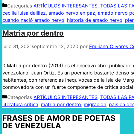
Categorías
ARTÍCULOS INTERESANTES
,
TODAS LAS PA
cecilia luisa dailliez
,
amado nervo en paz
,
amado nervo p
cuando nació amado nervo
,
historia de amado nervo
,
ple
Matria por dentro
julio 31, 2021
septiembre 12, 2020
por
Emiliano Olivares 
0 Matria por dentro (2019) es el onceavo libro publicado 
venezolano, Juan Ortiz. Es un poemario bastante denso s
habitantes, con referencias inequívocas de la Isla de Ma
conmovedora con un fuerte componente de crítica socia
Categorías
ARTÍCULOS INTERESANTES
,
TODAS LAS PA
literatura critica
,
matria por dentro
,
migracion
,
pais en de
FRASES DE AMOR DE POETAS
DE VENEZUELA