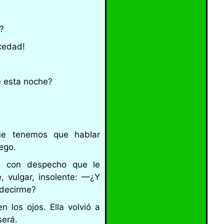
?
cedad!
 esta noche?
ue tenemos que hablar
ego.
jo con despecho que le
 vulgar, insolente: —¿Y
 decirme?
 los ojos. Ella volvió a
será.