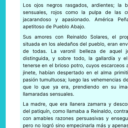
Los ojos negros rasgados, ardientes; la 
sensuales, rojos como la pulpa de las cu
jacarandoso y apasionado. América Pe
apetitoso de Pueblo Abajo.
Sus amores con Reinaldo Solares, el prop
situada en los aledaños del pueblo, eran env
de todas. La varonil belleza de aquel j
distinguida, y sobre todo, la gallardía y 
tenerse en el brioso potro, cuyos escarceos a
jinete, habían despertado en el alma primi
pasión tumultuosa; luego las vehemencias de 
que lo que ya era, prendiendo en su imag
llamaradas sensuales.
La madre, que era llanera zamarra y descon
del patiquín, como llamaba a Reinaldo, contr
con amables razones persuasivas y ensegu
pero no logró sino empecinarla más y apena