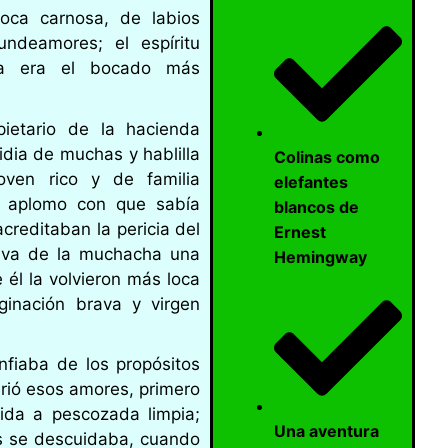
boca carnosa, de labios
ndeamores; el espíritu
ña era el bocado más
ietario de la hacienda
idia de muchas y hablilla
Colinas como
oven rico y de familia
elefantes
el aplomo con que sabía
blancos de
creditaban la pericia del
Ernest
tiva de la muchacha una
Hemingway
él la volvieron más loca
inación brava y virgen
fiaba de los propósitos
arió esos amores, primero
ida a pescozada limpia;
Una aventura
s se descuidaba, cuando