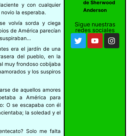
de Sherwood
ciente y con cualquier
Anderson
l novio la esperaba.
se volvía sorda y ciega
Sigue nuestras
redes sociales
bios de América parecían
 suspiraban…
tes era el jardín de una
rasera del pueblo, en la
al muy frondoso cobijaba
namorados y los suspiros
arse de aquellos amores
spetaba a América para
do: O se escapaba con él
cientaba; la soledad y el
tecato? Solo me falta