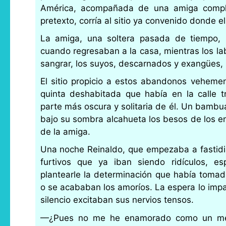
América, acompañada de una amiga compla
pretexto, corría al sitio ya convenido donde e
La amiga, una soltera pasada de tiempo, 
cuando regresaban a la casa, mientras los la
sangrar, los suyos, descarnados y exangües,
El sitio propicio a estos abandonos vehemen
quinta deshabitada que había en la calle t
parte más oscura y solitaria de él. Un bambu
bajo su sombra alcahueta los besos de los e
de la amiga.
Una noche Reinaldo, que empezaba a fastidi
furtivos que ya iban siendo ridículos, e
plantearle la determinación que había toma
o se acababan los amoríos. La espera lo impa
silencio excitaban sus nervios tensos.
—¿Pues no me he enamorado como un men