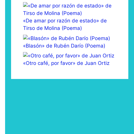
«De amar por razón de estado» de
Tirso de Molina (Poema)
«Blasón» de Rubén Darío (Poema)
«Otro café, por favor» de Juan Ortiz