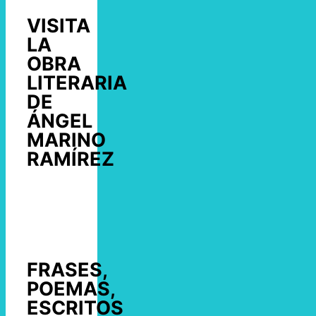
VISITA
LA
OBRA
LITERARIA
DE
ÁNGEL
MARINO
RAMÍREZ
FRASES,
POEMAS,
ESCRITOS