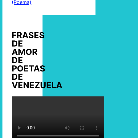
(Poema)
FRASES
DE
AMOR
DE
POETAS
DE
VENEZUELA