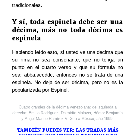
tradicionales.
Y sí, toda espinela debe ser una
décima, más no toda décima es
espinela
Habiendo leído esto, si usted ve una décima que
su rima no sea consonante, que no tenga un
punto en el cuarto verso y que su fórmula no
sea: abba.accddc, entonces no se trata de una
espinela. No deja de ser décima, pero no es la
popularizada por Espinel.
Cuatro grandes de la décima venezolana: de izquierda a
derecha: Emilio Rodríguez, Dalmirito Malaver, Héctor Benjamín
y Ángel Marino Ramírez V. Gira a México, año 1999.
TAMBIÉN PUEDES VER: LAS TRABAS MÁS