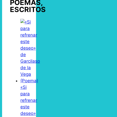
POEMAS,
ESCRITOS
«Si
para
refrenar
este
deseo»