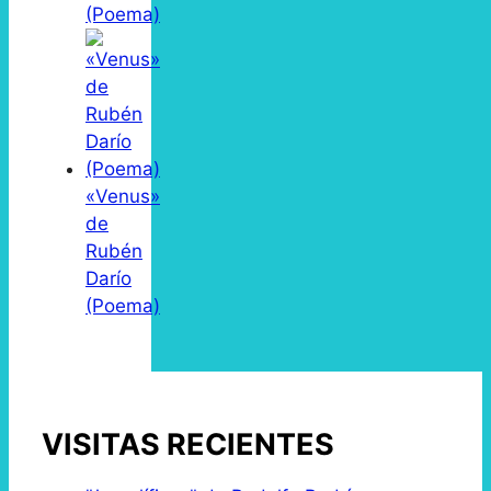
(Poema)
«Venus»
de
Rubén
Darío
(Poema)
VISITAS RECIENTES