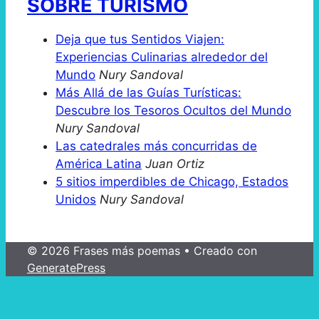
SOBRE TURISMO
Deja que tus Sentidos Viajen:
Experiencias Culinarias alrededor del
Mundo
Nury Sandoval
Más Allá de las Guías Turísticas:
Descubre los Tesoros Ocultos del Mundo
Nury Sandoval
Las catedrales más concurridas de
América Latina
Juan Ortiz
5 sitios imperdibles de Chicago, Estados
Unidos
Nury Sandoval
© 2026 Frases más poemas
• Creado con
GeneratePress