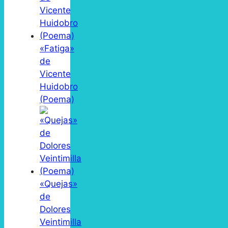
«Fatiga»
de
Vicente
Huidobro
(Poema)
«Quejas»
de
Dolores
Veintimilla