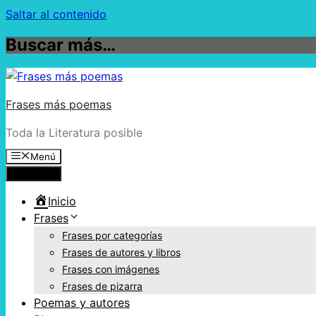
Saltar al contenido
Buscar más…
Frases más poemas
Toda la Literatura posible
Menú
Menú
Inicio
Frases
Frases por categorías
Frases de autores y libros
Frases con imágenes
Frases de pizarra
Poemas y autores