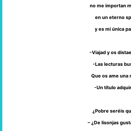
no me importan m
en un eterno s
y es mi única pa
-Viajad y os dista
-Las lecturas bu
Que os ame una m
-Un título adqui
¿Pobre seréis q
– ¿De lisonjas gust