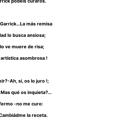
rrick podéis curaros.
 a Garrick…La más remisa
dad lo busca ansiosa;
lo ve muere de risa;
 artística asombrosa !
r?-Ah, sí, os lo juro !;
l…Mas qué os inquieta?…
enfermo -no me curo:
! Cambiádme la receta.