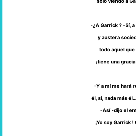
sólo viendo a Ga
-¿A Garrick ? -Sí,
y austera socie
todo aquel que 
¡tiene una gracia
-Y a mí me hará rei
él, sí, nada más é
-Así -dijo el 
¡Yo soy Garrick 