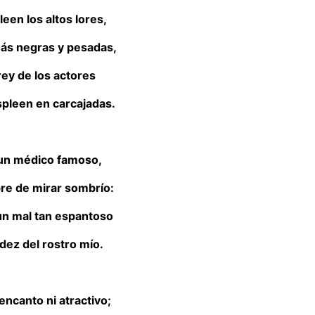
leen los altos lores,
ás negras y pesadas,
 rey de los actores
spleen en carcajadas.
un médico famoso,
re de mirar sombrío:
 un mal tan espantoso
dez del rostro mío.
ncanto ni atractivo;