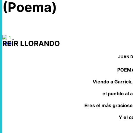
(Poema)
1
REÍR LLORANDO
JUAN D
POEMA
Viendo a Garrick, 
el pueblo al a
Eres el más gracioso d
Y el c