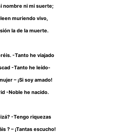
i nombre ni mi suerte;
pleen muriendo vivo,
sión la de la muerte.
eréis. -Tanto he viajado
scad -Tanto he leído-
ujer – ¡Si soy amado!
rid -Noble he nacido.
uizá? -Tengo riquezas
áis ? – ¡Tantas escucho!