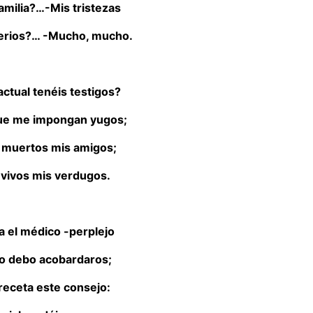
amilia?…-Mis tristezas
terios?… -Mucho, mucho.
actual tenéis testigos?
 que me impongan yugos;
os muertos mis amigos;
s vivos mis verdugos.
a el médico -perplejo
no debo acobardaros;
receta este consejo: