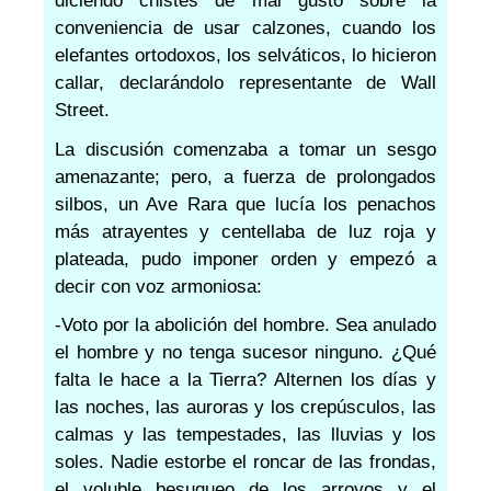
diciendo chistes de mal gusto sobre la
conveniencia de usar calzones, cuando los
elefantes ortodoxos, los selváticos, lo hicieron
callar, declarándolo representante de Wall
Street.
La discusión comenzaba a tomar un sesgo
amenazante; pero, a fuerza de prolongados
silbos, un Ave Rara que lucía los penachos
más atrayentes y centellaba de luz roja y
plateada, pudo imponer orden y empezó a
decir con voz armoniosa:
-Voto por la abolición del hombre. Sea anulado
el hombre y no tenga sucesor ninguno. ¿Qué
falta le hace a la Tierra? Alternen los días y
las noches, las auroras y los crepúsculos, las
calmas y las tempestades, las lluvias y los
soles. Nadie estorbe el roncar de las frondas,
el voluble besuqueo de los arroyos y el