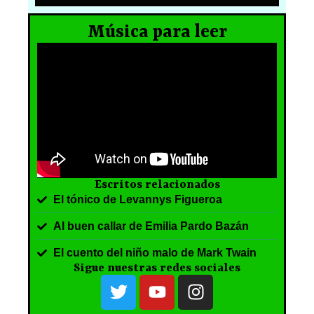
Música para leer
Escritos relacionados
El tónico de Levannys Figueroa
Al buen callar de Emilia Pardo Bazán
El cuento del niño malo de Mark Twain
Sigue nuestras redes sociales