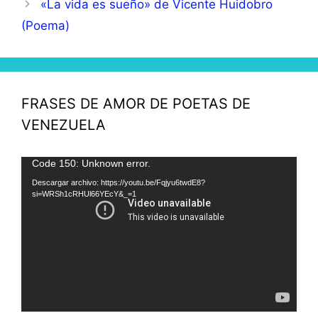
«La vida es sueño» de Vicente Huidobro
(Poema)
FRASES DE AMOR DE POETAS DE
VENEZUELA
Reproductor
Code 150: Unknown error.
de
Descargar archivo: https://youtu.be/Fqjyu6twdE8?
si=WRSh1cRHUl66YEcY&_=1
vídeo