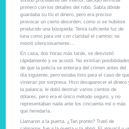
sonido procedente del interior, decidió terminar
primero con los detalles del robo. Sabía dónde
guardaba su tío el dinero, pero era preciso
provocar un cierto desorden: como si se hubiese
producido una búsqueda. Tenía suficiente luz de
luna como para ver con claridad el camino; se
movió silenciosamente…
En casa, dos horas más tarde, se desvistió
rápidamente y se acostó. No existían posibilidade
de que la policía se enterara del crimen antes del
día siguiente, pero estaba listo para el caso de qu
vinieran por sorpresa. Hizo desaparecer el dinero 
la palanca; le dolió destruir varios cientos de
dólares, pero era el único método seguro, y no
representaban nada ante los cincuenta mil o más
que heredaría.
Llamaron a la puerta. ¿Tan pronto? Trató de
calmarse; fue a la puerta y la abrió. El alguacil y u