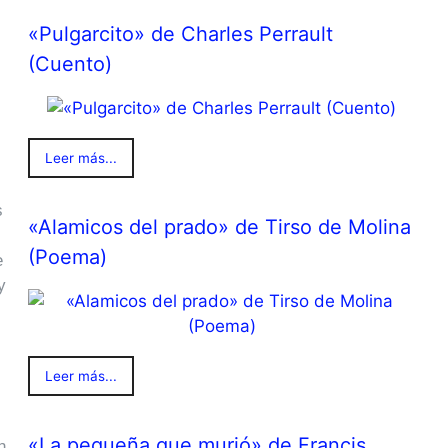
«Pulgarcito» de Charles Perrault
(Cuento)
Leer más...
s
«Alamicos del prado» de Tirso de Molina
(Poema)
e
y
Leer más...
«La pequeña que murió» de Francis
n