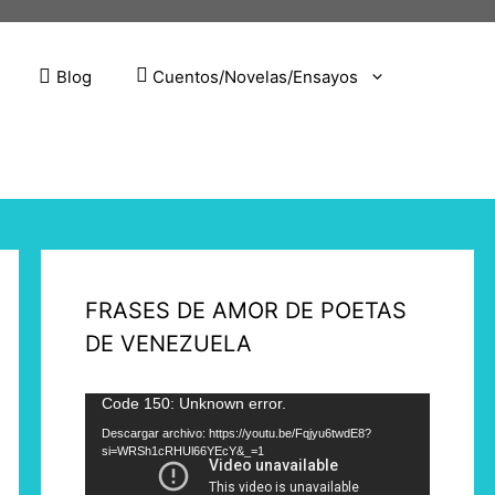
Blog
Cuentos/Novelas/Ensayos
FRASES DE AMOR DE POETAS
DE VENEZUELA
Reproductor
Code 150: Unknown error.
de
Descargar archivo: https://youtu.be/Fqjyu6twdE8?
si=WRSh1cRHUl66YEcY&_=1
vídeo