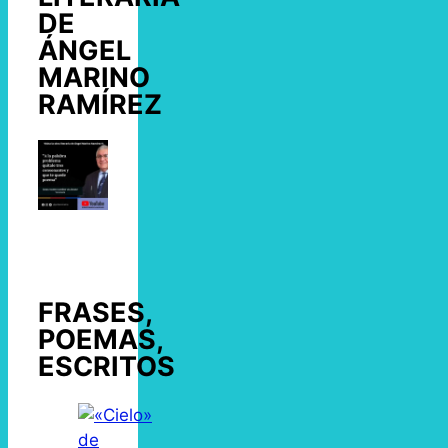
DE
ÁNGEL
MARINO
RAMÍREZ
FRASES,
POEMAS,
ESCRITOS