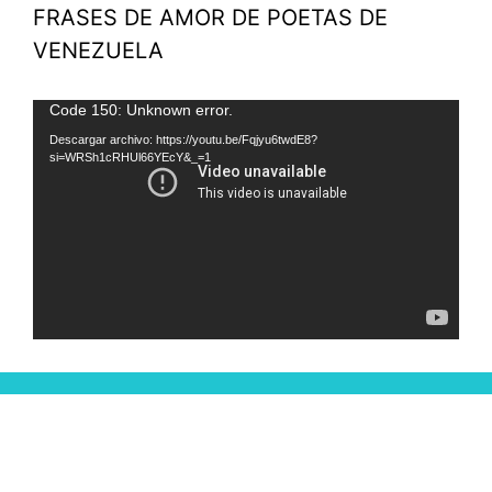
FRASES DE AMOR DE POETAS DE
VENEZUELA
Reproductor
Code 150: Unknown error.
de
Descargar archivo: https://youtu.be/Fqjyu6twdE8?
si=WRSh1cRHUl66YEcY&_=1
vídeo