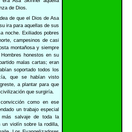
 era Asa Skinner aquella
nza de Dios.
idea de que el Dios de Asa
su ira para aquellas de sus
sa noche. Exiliados pobres
norte, campesinos de casi
costa montañosa y siempre
. Hombres honestos en su
partido malas cartas; eran
abían soportado todos los
cía, que se habían visto
greste, a plantar para que
ivilización que surgiría.
 convicción como en ese
ndado un trabajo especial
 más salvaje de toda la
un violín sobre la rodilla,
baile. Los Evangelizadores