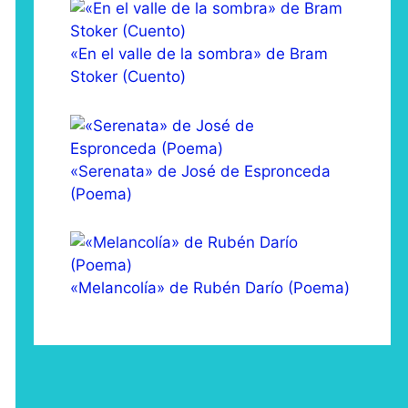
«En el valle de la sombra» de Bram
Stoker (Cuento)
«Serenata» de José de Espronceda
(Poema)
«Melancolía» de Rubén Darío (Poema)