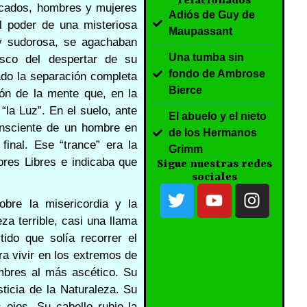
relacionados
ficados, hombres y mujeres
Adiós de Guy de
l poder de una misteriosa
Maupassant
 y sudorosa, se agachaban
Una tumba sin
isco del despertar de su
fondo de Ambrose
ado la separación completa
Bierce
ión de la mente que, en la
“la Luz”. En el suelo, ante
El abuelo y el nieto
consciente de un hombre en
de los Hermanos
final. Ese “trance” era la
Grimm
ores Libres e indicaba que
Sigue nuestras redes
sociales
bre la misericordia y la
za terrible, casi una llama
tido que solía recorrer el
a vivir en los extremos de
ombres al más ascético. Su
sticia de la Naturaleza. Su
 ojos. Su cabello rubio la