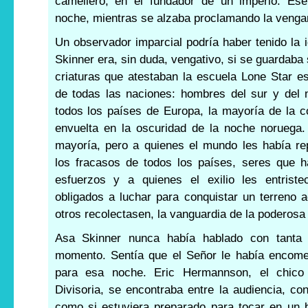
camellero, en el fundador de un imperio. Ese
noche, mientras se alzaba proclamando la venga
Un observador imparcial podría haber tenido la 
Skinner era, sin duda, vengativo, si se guardaba 
criaturas que atestaban la escuela Lone Star e
de todas las naciones: hombres del sur y del 
todos los países de Europa, la mayoría de la 
envuelta en la oscuridad de la noche noruega
mayoría, pero a quienes el mundo les había re
los fracasos de todos los países, seres que h
esfuerzos y a quienes el exilio les entriste
obligados a luchar para conquistar un terreno a
otros recolectasen, la vanguardia de la poderosa c
Asa Skinner nunca había hablado con tanta
momento. Sentía que el Señor le había encome
para esa noche. Eric Hermannson, el chico
Divisoria, se encontraba entre la audiencia, con 
como si estuviera preparado para tocar en un 