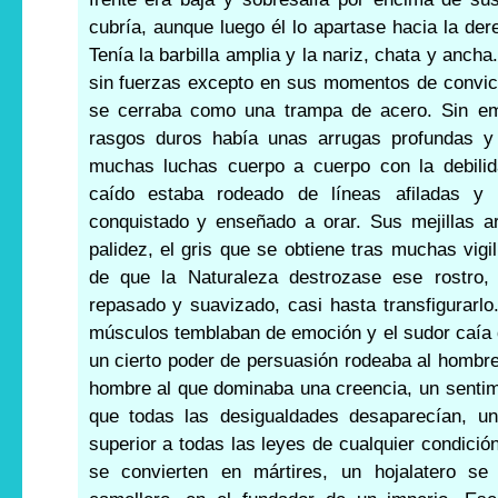
cubría, aunque luego él lo apartase hacia la de
Tenía la barbilla amplia y la nariz, chata y ancha.
sin fuerzas excepto en sus momentos de convi
se cerraba como una trampa de acero. Sin em
rasgos duros había unas arrugas profundas y 
muchas luchas cuerpo a cuerpo con la debilid
caído estaba rodeado de líneas afiladas y 
conquistado y enseñado a orar. Sus mejillas a
palidez, el gris que se obtiene tras muchas vig
de que la Naturaleza destrozase ese rostro, 
repasado y suavizado, casi hasta transfigurarl
músculos temblaban de emoción y el sudor caía d
un cierto poder de persuasión rodeaba al hombr
hombre al que dominaba una creencia, un sentimi
que todas las desigualdades desaparecían, un
superior a todas las leyes de cualquier condición,
se convierten en mártires, un hojalatero se