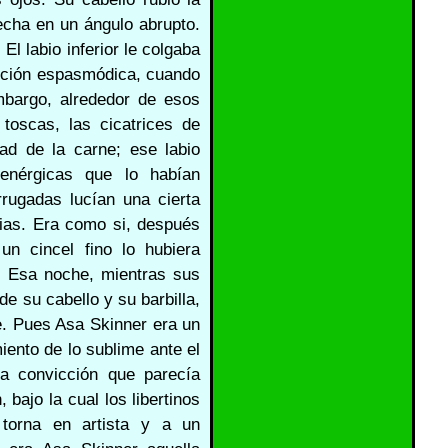
recha en un ángulo abrupto.
 El labio inferior le colgaba
cción espasmódica, cuando
bargo, alrededor de esos
toscas, las cicatrices de
ad de la carne; ese labio
enérgicas que lo habían
rrugadas lucían una cierta
ilias. Era como si, después
un cincel fino lo hubiera
o. Esa noche, mientras sus
e su cabello y su barbilla,
e. Pues Asa Skinner era un
ento de lo sublime ante el
a convicción que parecía
 bajo la cual los libertinos
 torna en artista y a un