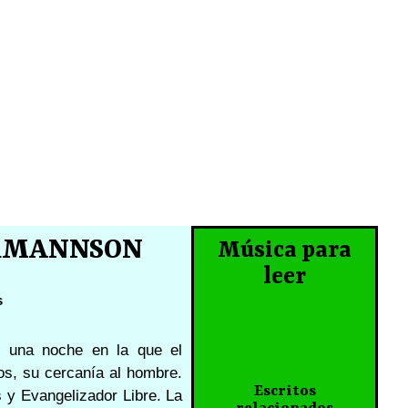
ERMANNSON
Música para
leer
s
, una noche en la que el
os, su cercanía al hombre.
Escritos
s y Evangelizador Libre. La