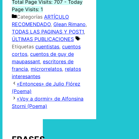
Total Page Visits: 707 - Today
Page Visits: 1
Categorías
ARTÍCULO
RECOMENDADO
,
Glean Rimano
,
TODAS LAS PAGINAS Y POST1
,
ÚLTIMAS PUBLICACIONES
Etiquetas
cuentistas
,
cuentos
cortos
,
cuentos de guy de
maupassant
,
escritores de
francia
,
microrrelatos
,
relatos
interesantes
«Entonces» de Julio Flórez
(Poema)
«Voy a dormir» de Alfonsina
Storni (Poema)