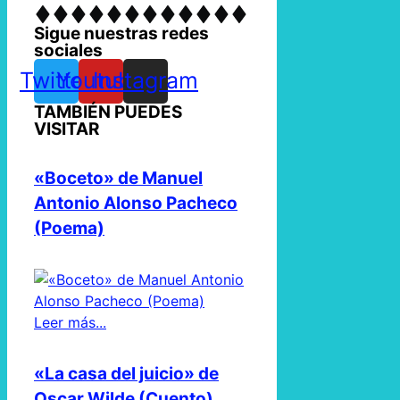
Sigue nuestras redes
sociales
Twitter
Youtube
Instagram
TAMBIÉN PUEDES
VISITAR
«Boceto» de Manuel
Antonio Alonso Pacheco
(Poema)
Leer más...
«La casa del juicio» de
Oscar Wilde (Cuento)