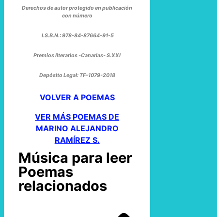
Derechos de autor protegido en publicación
con número
I.S.B.N.: 978-84-87664-91-5
Premios literarios -Canarias- S.XXI
Depósito Legal: TF-1079-2018
VOLVER A POEMAS
VER MÁS POEMAS DE
MARINO ALEJANDRO
RAMÍREZ S.
Música para leer
Poemas
relacionados