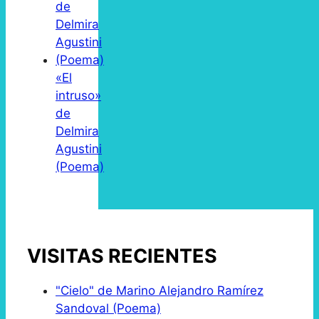
«El
intruso»
de
Delmira
Agustini
(Poema)
VISITAS RECIENTES
"Cielo" de Marino Alejandro Ramírez
Sandoval (Poema)