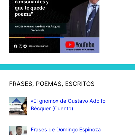
FRASES, POEMAS, ESCRITOS
«El gnomo» de Gustavo Adolfo
Bécquer (Cuento)
Frases de Domingo Espinoza