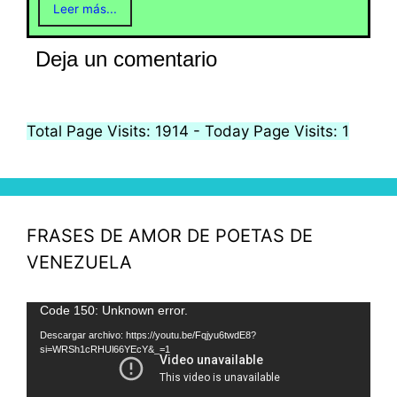
Leer más...
Deja un comentario
Total Page Visits: 1914 - Today Page Visits: 1
FRASES DE AMOR DE POETAS DE
VENEZUELA
Reproductor
Code 150: Unknown error.
de
Descargar archivo: https://youtu.be/Fqjyu6twdE8?
si=WRSh1cRHUl66YEcY&_=1
vídeo