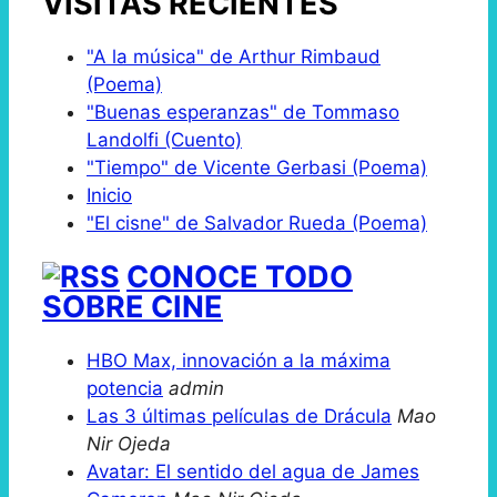
VISITAS RECIENTES
"A la música" de Arthur Rimbaud
(Poema)
"Buenas esperanzas" de Tommaso
Landolfi (Cuento)
"Tiempo" de Vicente Gerbasi (Poema)
Inicio
"El cisne" de Salvador Rueda (Poema)
CONOCE TODO
SOBRE CINE
HBO Max, innovación a la máxima
potencia
admin
Las 3 últimas películas de Drácula
Mao
Nir Ojeda
Avatar: El sentido del agua de James