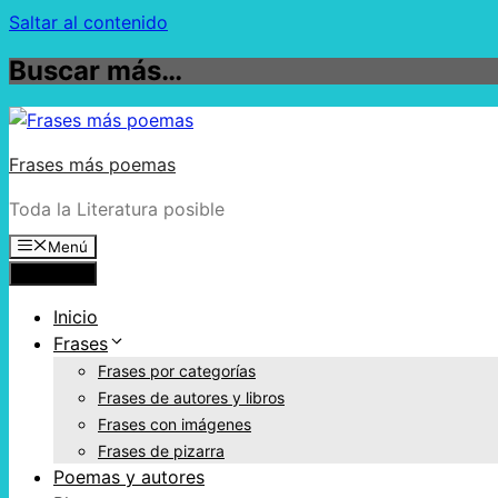
Saltar al contenido
Buscar más…
Frases más poemas
Toda la Literatura posible
Menú
Menú
Inicio
Frases
Frases por categorías
Frases de autores y libros
Frases con imágenes
Frases de pizarra
Poemas y autores