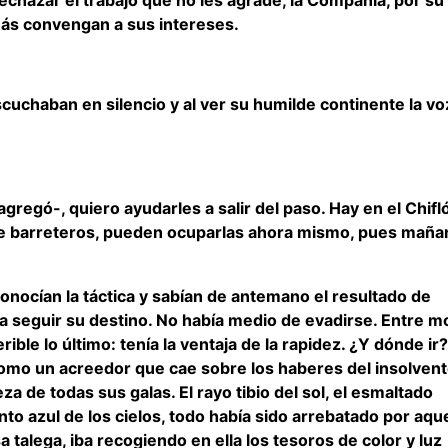
más convengan a sus intereses.
escuchaban en silencio y al ver su humilde continente la vo
regó-, quiero ayudarles a salir del paso. Hay en el Chifl
 de barreteros, pueden ocuparlas ahora mismo, pues maña
onocían la táctica y sabían de antemano el resultado de
 seguir su destino. No había medio de evadirse. Entre mo
le lo último: tenía la ventaja de la rapidez. ¿Y dónde ir?
como un acreedor que cae sobre los haberes del insolven
za de todas sus galas. El rayo tibio del sol, el esmaltado
nto azul de los cielos, todo había sido arrebatado por aqu
 talega, iba recogiendo en ella los tesoros de color y luz