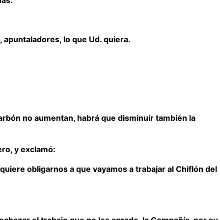
 apuntaladores, lo que Ud. quiera.
 carbón no aumentan, habrá que disminuir también la
ero, y exclamó:
quiere obligarnos a que vayamos a trabajar al Chiflón del
rechazar el trabajo que no les agrade, la Compañía, por su