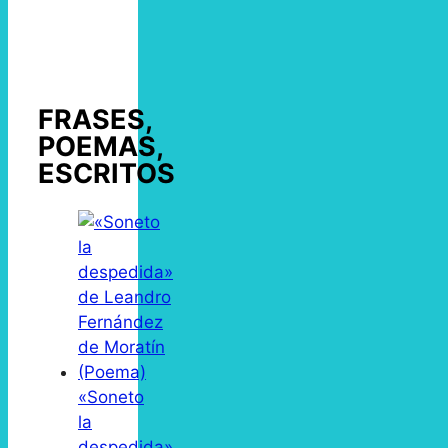
FRASES,
POEMAS,
ESCRITOS
«Soneto
la
despedida»