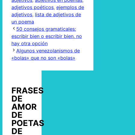
adjetivos
,
adjetivos en poemas
,
adjetivos poéticos
,
ejemplos de
adjetivos
,
lista de adjetivos de
un poema
50 consejos gramaticales:
escribir bien o escribir bien, no
hay otra opción
Algunos venezolanismos de
«bolas» que no son «bolas»
FRASES
DE
AMOR
DE
POETAS
DE