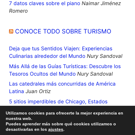
7 datos claves sobre el piano
Naimar Jiménez
Romero
CONOCE TODO SOBRE TURISMO
Deja que tus Sentidos Viajen: Experiencias
Culinarias alrededor del Mundo
Nury Sandoval
Más Allá de las Guías Turísticas: Descubre los
Tesoros Ocultos del Mundo
Nury Sandoval
Las catedrales más concurridas de América
Latina
Juan Ortiz
5 sitios imperdibles de Chicago, Estados
Unidos
Nury Sandoval
Utilizamos cookies para ofrecerte la mejor experiencia en
nuestra web.
Puedes aprender más sobre qué cookies utilizamos o
desactivarlas en los
ajustes
.
© 2026 Frases más poemas
• Creado con