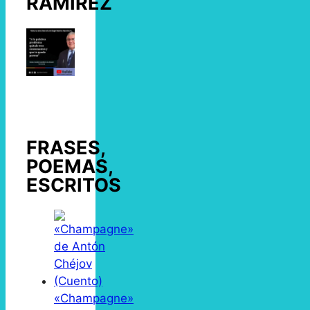
RAMÍREZ
FRASES,
POEMAS,
ESCRITOS
«Champagne»