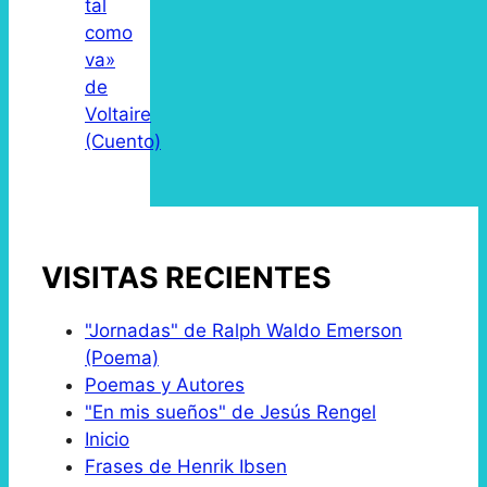
tal
como
va»
de
Voltaire
(Cuento)
VISITAS RECIENTES
"Jornadas" de Ralph Waldo Emerson
(Poema)
Poemas y Autores
"En mis sueños" de Jesús Rengel
Inicio
Frases de Henrik Ibsen