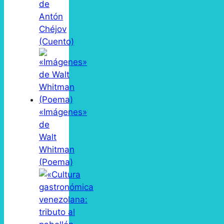
de
Antón
Chéjov
(Cuento)
«Imágenes»
de
Walt
Whitman
(Poema)