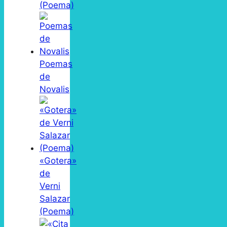
(Poema)
Poemas
de
Novalis
«Gotera»
de
Verni
Salazar
(Poema)