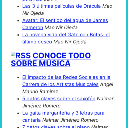
Las 3 últimas películas de Drácula
Mao
Nir Ojeda
Avatar: El sentido del agua de James
Cameron
Mao Nir Ojeda
La novena vida del Gato con Botas: el
último deseo
Mao Nir Ojeda
CONOCE TODO
SOBRE MÚSICA
El Impacto de las Redes Sociales en la
Carrera de los Artistas Musicales
Angel
Marino Ramirez
5 datos claves sobre el saxofón
Naimar
Jiménez Romero
La gaita margariteña y 3 letras para
cantarla
Naimar Jiménez Romero
7 datos claves sobre el piano
Naimar