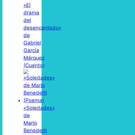
«El
drama
del
desencantado»
de
Gabriel
García
Márquez
(Cuento)
«Soledades»
de
Mario
Benedetti