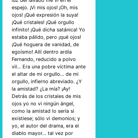
luz del lavabo me vi en el
espejo. ¡Vi mis ojos! ¡Oh, mis
ojos! ¡Qué expresión la suya!
¡Qué cristales! ¡Qué orgullo
infinito! ¡Qué dicha satánica! Yo
estaba pálido, pero ¡qué ojos!
¡Qué hoguera de vanidad, de
egoísmo! Allí dentro ardía
Fernando, reducido a polvo
vil… Era una pobre víctima ante
el altar de mi orgullo… de mi
orgullo, infierno abreviado. ¿Y
la amistad? ¿La mía? ¡Ay!
Detrás de los cristales de mis
ojos yo no vi ningún ángel,
como la amistad lo sería si
existiese; sólo vi demonios; y
yo, el autor del drama, era el
diablo mayor… tal vez por