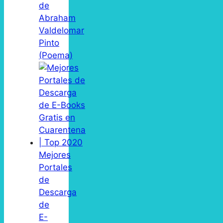
de
Abraham
Valdelomar
Pinto
(Poema)
Mejores
Portales
de
Descarga
de
E-