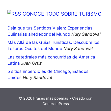
CONOCE TODO SOBRE TURISMO
Deja que tus Sentidos Viajen: Experiencias
Culinarias alrededor del Mundo
Nury Sandoval
Más Allá de las Guías Turísticas: Descubre los
Tesoros Ocultos del Mundo
Nury Sandoval
Las catedrales más concurridas de América
Latina
Juan Ortiz
5 sitios imperdibles de Chicago, Estados
Unidos
Nury Sandoval
© 2026 Frases más poemas
• Creado con
GeneratePress