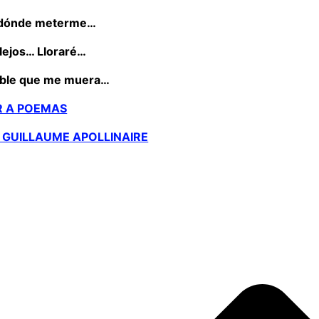
 dónde meterme…
 lejos… Lloraré…
ible que me muera…
R A POEMAS
 GUILLAUME APOLLINAIRE