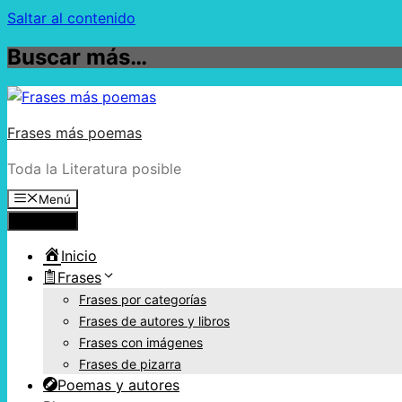
Saltar al contenido
Buscar más…
Frases más poemas
Toda la Literatura posible
Menú
Menú
Inicio
Frases
Frases por categorías
Frases de autores y libros
Frases con imágenes
Frases de pizarra
Poemas y autores