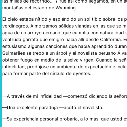
las millas de recorrido… Y fue así como llegamos, en un
montañas del estado de Wyoming.
El cielo estaba nítido y espléndido un sol tibio sobre los
verdinegros. Almorzamos sólidas viandas en las que se m
agua de un arroyo cercano, que cumplía con naturalidad s
ventruda garrafa que emigró hacia allí desde California.
entusiasmo algunas canciones que había aprendido durante
Guimarães se trepó a un árbol y el novelista peruano Álvar
obtener fuego en medio de la selva virgen. Cuando la seño
infidelidad, prodújose un ambiente de expectación e inclu
para formar parte del círculo de oyentes.
—A través de mi infidelidad —comenzó diciendo la señor
—Una excelente paradoja —acotó el novelista.
—Su experiencia personal probaría, a lo más, que usted es