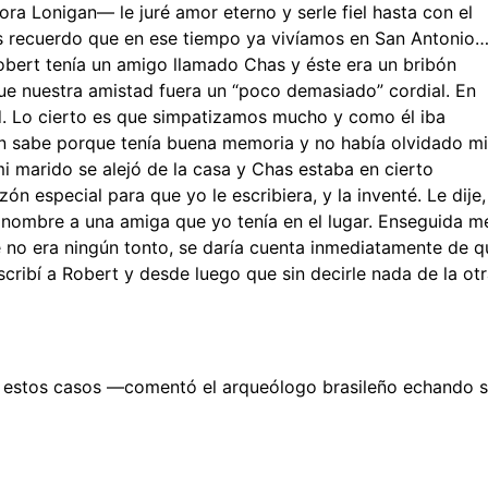
 Lonigan— le juré amor eterno y serle fiel hasta con el
es recuerdo que en ese tiempo ya vivíamos en San Antonio…
obert tenía un amigo llamado Chas y éste era un bribón
 que nuestra amistad fuera un “poco demasiado” cordial. En
dad. Lo cierto es que simpatizamos mucho y como él iba
n sabe porque tenía buena memoria y no había olvidado mi
i marido se alejó de la casa y Chas estaba en cierto
zón especial para que yo le escribiera, y la inventé. Le dije,
mi nombre a una amiga que yo tenía en el lugar. Enseguida m
e no era ningún tonto, se daría cuenta inmediatamente de q
cribí a Robert y desde luego que sin decirle nada de la ot
en estos casos —comentó el arqueólogo brasileño echando 