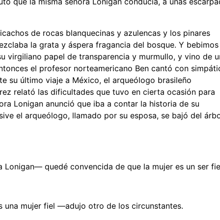
 auto que la misma señora Lonigan conducía, a unas escarp
 picachos de rocas blanquecinas y azulencas y los pinares
ezclaba la grata y áspera fragancia del bosque. Y bebimos
u virgiliano papel de transparencia y murmullo, y vino de 
 Entonces el profesor norteamericano Ben cantó con simpáti
 su último viaje a México, el arqueólogo brasileño
ez relató las dificultades que tuvo en cierta ocasión para
ra Lonigan anunció que iba a contar la historia de su
sive el arqueólogo, llamado por su esposa, se bajó del árbo
a Lonigan— quedé convencida de que la mujer es un ser fi
 una mujer fiel —adujo otro de los circunstantes.