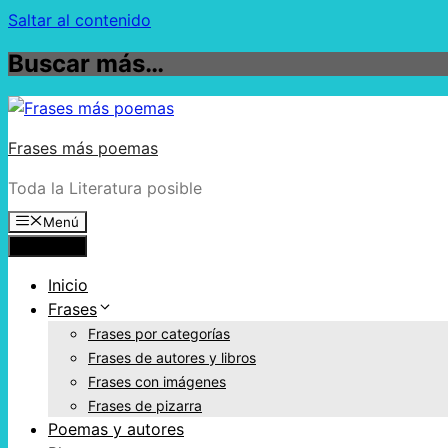
Saltar al contenido
Buscar más…
Frases más poemas
Toda la Literatura posible
Menú
Menú
Inicio
Frases
Frases por categorías
Frases de autores y libros
Frases con imágenes
Frases de pizarra
Poemas y autores