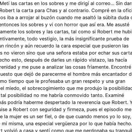
etí las cartas en los sobres y me dirigí al correo… Sin da
bert la carta para Chas y al contrario. Compré en la ofic
los iba a arrojar al buzón cuando me asaltó la súbita duda 
ntonces los sobres y vi con horror que así era. Me asusté
amente los sobres y las cartas, tal como si Robert me hubi
tivamente, todo vestigio, la más insignificante prueba de
un rincón y aún recuerdo la cara especial que pusieron las
s no vieron sino que una señora estaba por echar sus cart
echo esto, después de darles un rápido vistazo, las hacía
renidad y me puse a analizar las cosas fríamente. Encontré
 puesto que dejó de parecerme el hombre más encantador d
smo tiempo que le profesaba un gran respeto y una gran
 el miedo, el sobrecogimiento que me produjo la posibilida
, tal posibilidad no me habría conmovido tanto. Examiné
más podría haberme despertado la reverencia que Robert. 
uise a Robert con seguridad y firmeza, pues el episodio me
 la mujer es un ser fiel, o de que cuando menos yo lo soy,
 mí misma, una especial vergüenza por lo que había hecho
t volvió a casa y sentí como que me perdonaba su tranqui