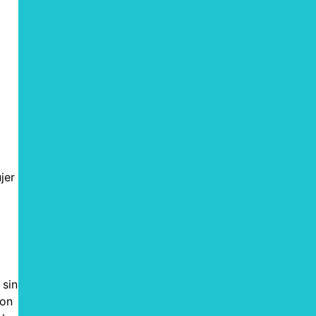
jer
 sin
con