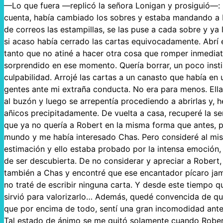
—Lo que fuera —replicó la señora Lonigan y prosiguió—: M
cuenta, había cambiado los sobres y estaba mandando a Ro
de correos las estampillas, se las puse a cada sobre y ya 
si acaso había cerrado las cartas equivocadamente. Abrí e
tanto que no atiné a hacer otra cosa que romper inmediat
sorprendido en ese momento. Quería borrar, un poco instin
culpabilidad. Arrojé las cartas a un canasto que había en 
gentes ante mi extraña conducta. No era para menos. Ella
al buzón y luego se arrepentía procediendo a abrirlas y, h
añicos precipitadamente. De vuelta a casa, recuperé la se
que ya no quería a Robert en la misma forma que antes,
mundo y me había interesado Chas. Pero consideré al mi
estimación y ello estaba probado por la intensa emoción,
de ser descubierta. De no considerar y apreciar a Robert
también a Chas y encontré que ese encantador pícaro ja
no traté de escribir ninguna carta. Y desde este tiempo q
sirvió para valorizarlo… Además, quedé convencida de que
que por encima de todo, sentí una gran incomodidad ante
Tal estado de ánimo se me quitó solamente cuando Rober