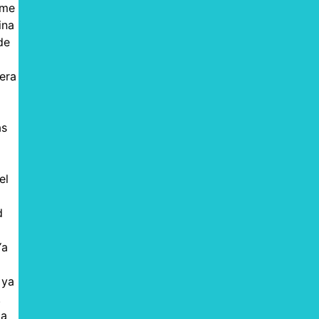
rme
ina
de
era
as
el
d
Ya
 ya
.
la