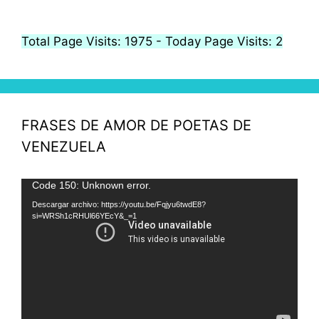
Total Page Visits: 1975 - Today Page Visits: 2
FRASES DE AMOR DE POETAS DE
VENEZUELA
Reproductor
Code 150: Unknown error.
de
Descargar archivo: https://youtu.be/Fqjyu6twdE8?
si=WRSh1cRHUl66YEcY&_=1
vídeo