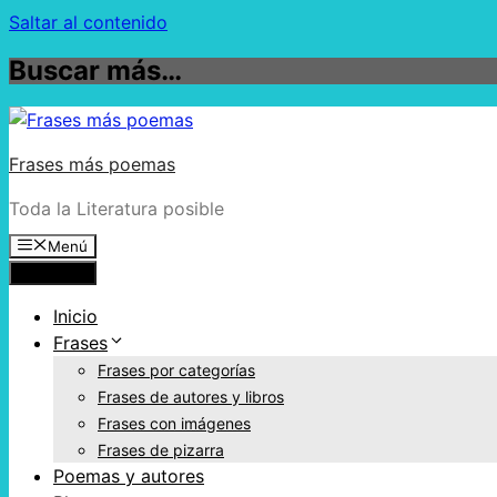
Saltar al contenido
Buscar más…
Frases más poemas
Toda la Literatura posible
Menú
Menú
Inicio
Frases
Frases por categorías
Frases de autores y libros
Frases con imágenes
Frases de pizarra
Poemas y autores