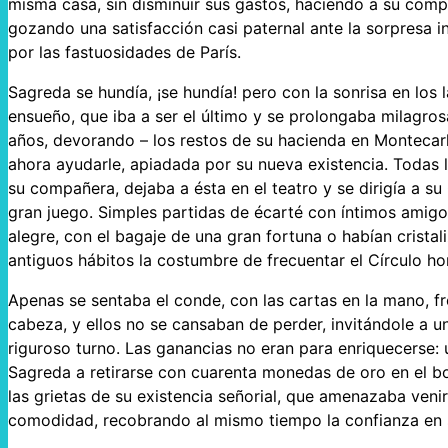
misma casa, sin disminuir sus gastos, haciendo a su comp
gozando una satisfacción casi paternal ante la sorpresa in
por las fastuosidades de París.
Sagreda se hundía, ¡se hundía! pero con la sonrisa en los 
ensueño, que iba a ser el último y se prolongaba milagros
años, devorando – los restos de su hacienda en Montecarlo
ahora ayudarle, apiadada por su nueva existencia. Todas
su compañera, dejaba a ésta en el teatro y se dirigía a su
gran juego. Simples partidas de écarté con íntimos amigo
alegre, con el bagaje de una gran fortuna o habían crista
antiguos hábitos la costumbre de frecuentar el Círculo ho
Apenas se sentaba el conde, con las cartas en la mano, fr
cabeza, y ellos no se cansaban de perder, invitándole a u
riguroso turno. Las ganancias no eran para enriquecerse: u
Sagreda a retirarse con cuarenta monedas de oro en el bol
las grietas de su existencia señorial, que amenazaba ven
comodidad, recobrando al mismo tiempo la confianza en s