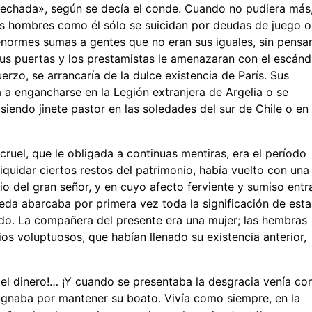
ba echada», según se decía el conde. Cuando no pudiera más
os hombres como él sólo se suicidan por deudas de juego o
enormes sumas a gentes que no eran sus iguales, sin pensa
us puertas y los prestamistas le amenazaran con el escánd
erzo, se arrancaría de la dulce existencia de París. Sus
a a engancharse en la Legión extranjera de Argelia o se
iendo jinete pastor en las soledades del sur de Chile o en 
ruel, que le obligada a continuas mentiras, era el período
liquidar ciertos restos del patrimonio, había vuelto con una
gio del gran señor, y en cuyo afecto ferviente y sumiso ent
eda abarcaba por primera vez toda la significación de esta
do. La compañera del presente era una mujer; las hembras
ios voluptuosos, que habían llenado su existencia anterior,
 el dinero!… ¡Y cuando se presentaba la desgracia venía co
ugnaba por mantener su boato. Vivía como siempre, en la