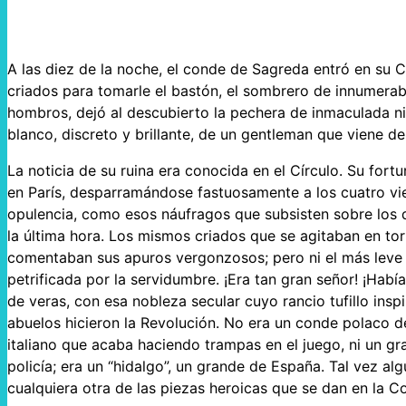
A las diez de la noche, el conde de Sagreda entró en su 
criados para tomarle el bastón, el sombrero de innumerable
hombros, dejó al descubierto la pechera de inmaculada nit
blanco, discreto y brillante, de un gentleman que viene d
La noticia de su ruina era conocida en el Círculo. Su for
en París, desparramándose fastuosamente a los cuatro vie
opulencia, como esos náufragos que subsisten sobre los d
la última hora. Los mismos criados que se agitaban en to
comentaban sus apuros vergonzosos; pero ni el más leve re
petrificada por la servidumbre. ¡Era tan gran señor! ¡Hab
de veras, con esa nobleza secular cuyo rancio tufillo in
abuelos hicieron la Revolución. No era un conde polaco d
italiano que acaba haciendo trampas en el juego, ni un g
policía; era un “hidalgo”, un grande de España. Tal vez al
cualquiera otra de las piezas heroicas que se dan en la 