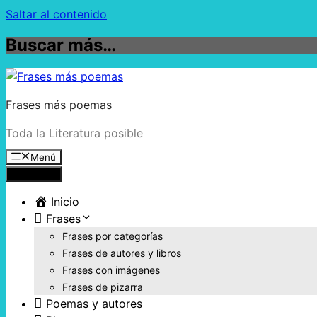
Saltar al contenido
Buscar más…
Frases más poemas
Toda la Literatura posible
Menú
Menú
Inicio
Frases
Frases por categorías
Frases de autores y libros
Frases con imágenes
Frases de pizarra
Poemas y autores