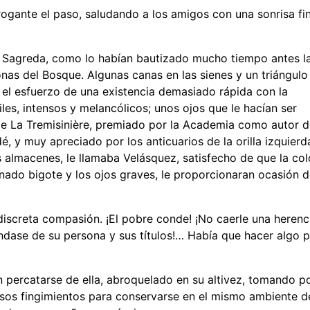
arrogante el paso, saludando a los amigos con una sonrisa fi
u Sagreda, como lo habían bautizado mucho tiempo antes l
 del Bosque. Algunas canas en las sienes y un triángulo
n el esfuerzo de una existencia demasiado rápida con la
iles, intensos y melancólicos; unos ojos que le hacían ser
de La Tremisinière, premiado por la Academia como autor 
 y muy apreciado por los anticuarios de la orilla izquierd
 almacenes, le llamaba Velásquez, satisfecho de que la col
nado bigote y los ojos graves, le proporcionaran ocasión 
discreta compasión. ¡El pobre conde! ¡No caerle una herenc
ndase de su persona y sus títulos!… Había que hacer algo 
 percatarse de ella, abroquelado en su altivez, tomando p
osos fingimientos para conservarse en el mismo ambiente d