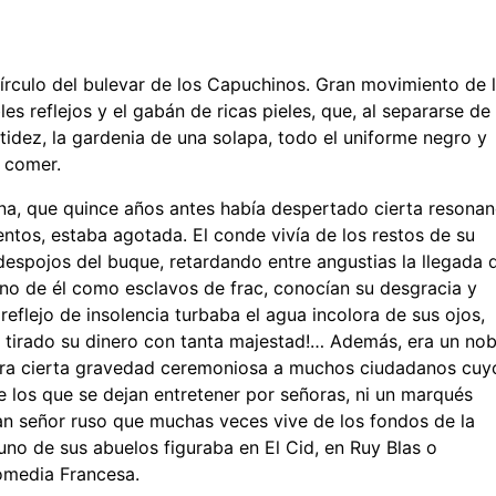
Círculo del bulevar de los Capuchinos. Gran movimiento de 
s reflejos y el gabán de ricas pieles, que, al separarse de
idez, la gardenia de una solapa, todo el uniforme negro y
e comer.
tuna, que quince años antes había despertado cierta resonan
ntos, estaba agotada. El conde vivía de los restos de su
espojos del buque, retardando entre angustias la llegada 
rno de él como esclavos de frac, conocían su desgracia y
flejo de insolencia turbaba el agua incolora de sus ojos,
ía tirado su dinero con tanta majestad!… Además, era un nob
spira cierta gravedad ceremoniosa a muchos ciudadanos cuy
e los que se dejan entretener por señoras, ni un marqués
ran señor ruso que muchas veces vive de los fondos de la
guno de sus abuelos figuraba en El Cid, en Ruy Blas o
Comedia Francesa.