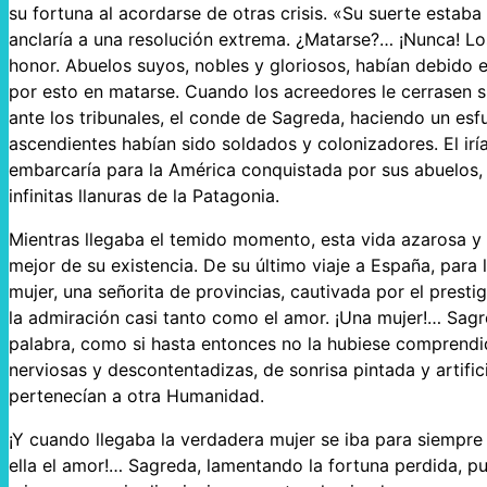
su fortuna al acordarse de otras crisis. «Su suerte esta
anclaría a una resolución extrema. ¿Matarse?… ¡Nunca! L
honor. Abuelos suyos, nobles y gloriosos, habían debido 
por esto en matarse. Cuando los acreedores le cerrasen s
ante los tribunales, el conde de Sagreda, haciendo un esfu
ascendientes habían sido soldados y colonizadores. El irí
embarcaría para la América conquistada por sus abuelos, s
infinitas llanuras de la Patagonia.
Mientras llegaba el temido momento, esta vida azarosa y c
mejor de su existencia. De su último viaje a España, para 
mujer, una señorita de provincias, cautivada por el presti
la admiración casi tanto como el amor. ¡Una mujer!… Sagr
palabra, como si hasta entonces no la hubiese comprendi
nerviosas y descontentadizas, de sonrisa pintada y artific
pertenecían a otra Humanidad.
¡Y cuando llegaba la verdadera mujer se iba para siempre
ella el amor!… Sagreda, lamentando la fortuna perdida, p