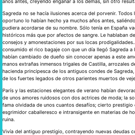
años antes, creyendo engañar a los demás, sin otro resul
Sagreda no se hacía ilusiones acerca del porvenir. Todos 
oportuno lo habían hecho ya muchos años antes, saliéndo
pudiera acordarse de su nombre. Sólo tenía en España vag
históricos más que por afectos de sangre. Le hablaban de 
consejos y amonestaciones por sus locas prodigalidades…
consumido el rico bagaje con que un día llegó Sagreda a 
habían cambiado de dueño sin conocer apenas a este amo 
manos extrañas inmensos trigales de Castilla, arrozales de
hacienda principesca de los antiguos condes de Sagreda, 
de los fuertes legados de otros parientes muertos de vej
París y las estaciones elegantes de verano habían devora
de unos amores ruidosos con dos actrices de moda; la so
fama olvidada de unos cuantos desafíos; cierto prestigio
esgrimidor caballeresco e intransigente en materias de h
ruina.
Vivía del antiguo prestigio, contrayendo nuevas deudas c