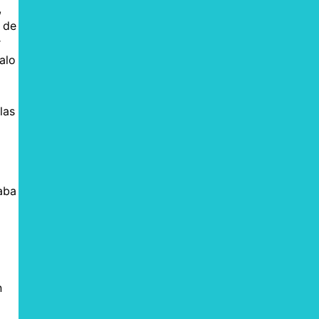
,
 de
r
alo
las
raba
n