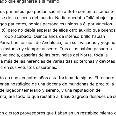
tado que engañarse a sí mismo.
los parientes que podían sacarle a flote con un testamento
se de la escena del mundo. Nadie quedaba “allá abajo” qu
os parientes, nobles personajes unidos a él por vínculos
tú, pero no debía esperar de ellos otro auxilio que buenos
 Todo acabado. Quince años de intenso brillo habían
París. Los cortijos de Andalucía, con sus vacadas y yeguad
fastuoso y siempre ausente. Tras ellos habían pasado a
 Valencia, caserías de las provincias del Norte, toda la
a más de las herencias de varias tías solteronas y devotas
ez en sus vetustos caserones.
do en unos cuantos años esta fortuna de siglos. El recuerd
nrisa nostálgica de una docena de mundanas de precio; la
 de jugador temerario y sereno, y una reputación de
onra, era todo lo que restaba al beau Sagreda después de s
on ciertos proveedores que fiaban en un restablecimiento 