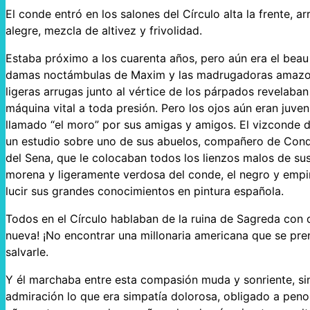
El conde entró en los salones del Círculo alta la frente, 
alegre, mezcla de altivez y frivolidad.
Estaba próximo a los cuarenta años, pero aún era el bea
damas noctámbulas de Maxim y las madrugadoras amazonas
ligeras arrugas junto al vértice de los párpados revelaba
máquina vital a toda presión. Pero los ojos aún eran juven
llamado “el moro” por sus amigas y amigos. El vizconde 
un estudio sobre uno de sus abuelos, compañero de Condé,
del Sena, que le colocaban todos los lienzos malos de sus
morena y ligeramente verdosa del conde, el negro y empi
lucir sus grandes conocimientos en pintura española.
Todos en el Círculo hablaban de la ruina de Sagreda con 
nueva! ¡No encontrar una millonaria americana que se pre
salvarle.
Y él marchaba entre esta compasión muda y sonriente, sin
admiración lo que era simpatía dolorosa, obligado a pen