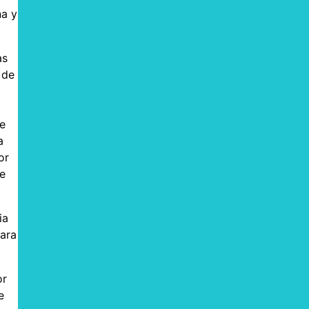
na y
as
 de
de
a
or
de
ia
para
or
e