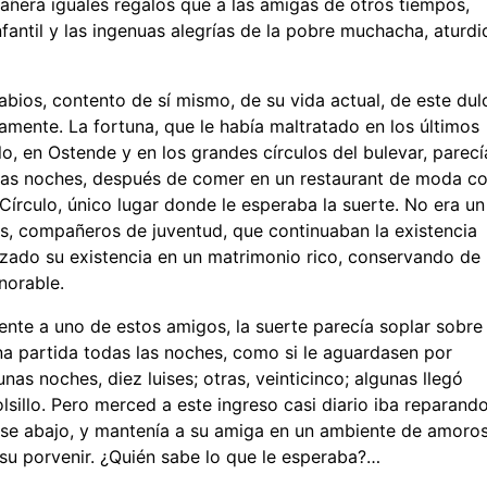
añera iguales regalos que a las amigas de otros tiempos,
fantil y las ingenuas alegrías de la pobre muchacha, aturdi
labios, contento de sí mismo, de su vida actual, de este dul
amente. La fortuna, que le había maltratado en los últimos
, en Ostende y en los grandes círculos del bulevar, parecí
 las noches, después de comer en un restaurant de moda c
 Círculo, único lugar donde le esperaba la suerte. No era un
s, compañeros de juventud, que continuaban la existencia
lizado su existencia en un matrimonio rico, conservando de 
norable.
ente a uno de estos amigos, la suerte parecía soplar sobre
na partida todas las noches, como si le aguardasen por
nas noches, diez luises; otras, veinticinco; algunas llegó
sillo. Pero merced a este ingreso casi diario iba reparand
irse abajo, y mantenía a su amiga en un ambiente de amoro
u porvenir. ¿Quién sabe lo que le esperaba?…