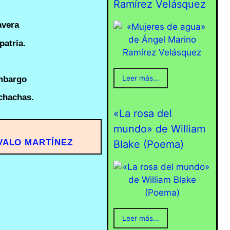
Ramírez Velásquez
avera
patria.
Leer más...
embargo
chachas.
«La rosa del
mundo» de William
VALO MARTÍNEZ
Blake (Poema)
Leer más...