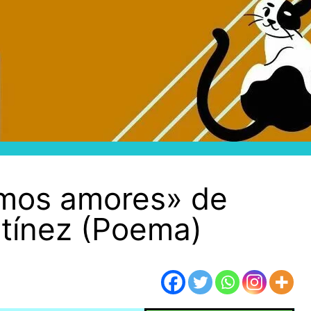
timos amores» de
rtínez (Poema)