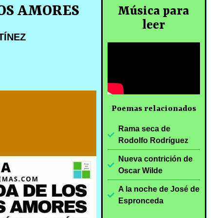
OS AMORES
Música para
leer
TÍNEZ
Poemas relacionados
Rama seca de
Rodolfo Rodríguez
Nueva contrición de
Oscar Wilde
A la noche de José de
Espronceda