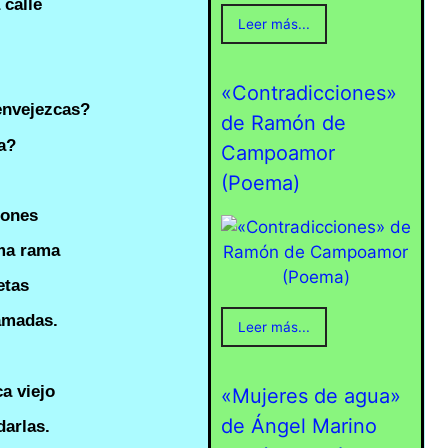
 calle
Leer más...
«Contradicciones»
envejezcas?
de Ramón de
a?
Campoamor
(Poema)
iones
ma rama
etas
amadas.
Leer más...
a viejo
«Mujeres de agua»
de Ángel Marino
darlas.