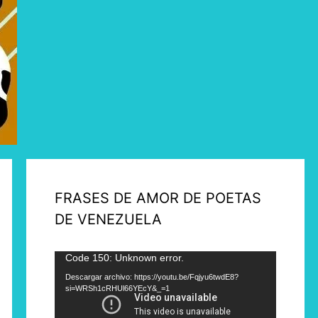
FRASES DE AMOR DE POETAS
DE VENEZUELA
Reproductor
Code 150: Unknown error.
de
Descargar archivo: https://youtu.be/Fqjyu6twdE8?
si=WRSh1cRHUl66YEcY&_=1
vídeo