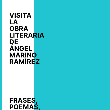
VISITA
LA
OBRA
LITERARIA
DE
ÁNGEL
MARINO
RAMÍREZ
FRASES,
POEMAS,