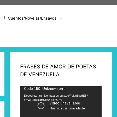
Cuentos/Novelas/Ensayos
FRASES DE AMOR DE POETAS
DE VENEZUELA
Reproductor
Code 150: Unknown error.
de
Descargar archivo: https://youtu.be/Fqjyu6twdE8?
si=WRSh1cRHUl66YEcY&_=1
vídeo