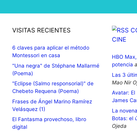
VISITAS RECIENTES
C
CINE
6 claves para aplicar el método
Montessori en casa
HBO Max, 
potencia
"Una negra" de Stéphane Mallarmé
(Poema)
Las 3 últi
Mao Nir O
"Eclipse (Salmo responsorial)" de
Chebeto Requena (Poema)
Avatar: El
James Ca
Frases de Ángel Marino Ramírez
Velásquez (1)
La novena
Botas: el 
El Fantasma provechoso, libro
Ojeda
digital