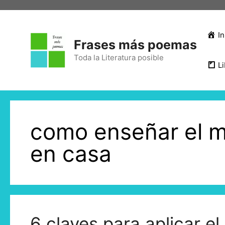
Saltar
al
contenido
In
Frases más poemas
Toda la Literatura posible
Li
como enseñar el 
en casa
6 claves para aplicar e