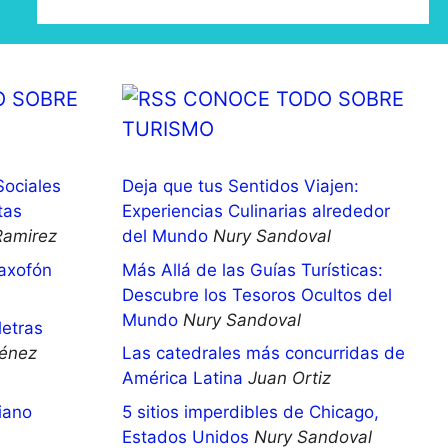
 SOBRE
CONOCE TODO SOBRE
TURISMO
Sociales
Deja que tus Sentidos Viajen:
tas
Experiencias Culinarias alrededor
Ramirez
del Mundo
Nury Sandoval
saxofón
Más Allá de las Guías Turísticas:
Descubre los Tesoros Ocultos del
Mundo
Nury Sandoval
letras
énez
Las catedrales más concurridas de
América Latina
Juan Ortiz
iano
5 sitios imperdibles de Chicago,
Estados Unidos
Nury Sandoval