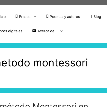
icio
Frases
Poemas y autores
Blog
bros digitales
Acerca de…
metodo montessori
l método Montessori en