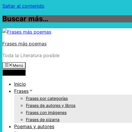
Saltar al contenido
Buscar más…
Frases más poemas
Toda la Literatura posible
Menú
Menú
Inicio
Frases
Frases por categorías
Frases de autores y libros
Frases con imágenes
Frases de pizarra
Poemas y autores