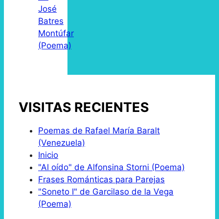
José
Batres
Montúfar
(Poema)
VISITAS RECIENTES
Poemas de Rafael María Baralt
(Venezuela)
Inicio
"Al oído" de Alfonsina Storni (Poema)
Frases Románticas para Parejas
"Soneto I" de Garcilaso de la Vega
(Poema)