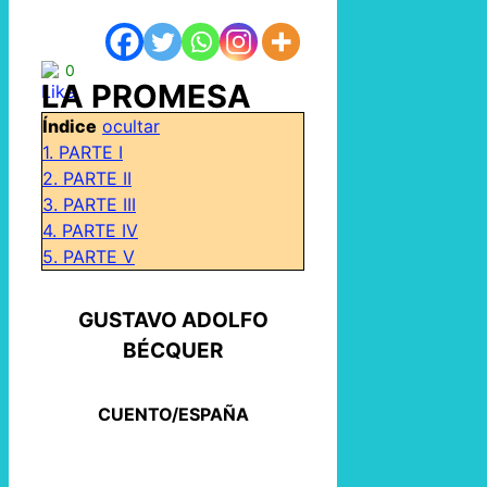
0
LA PROMESA
Índice
ocultar
1.
PARTE I
2.
PARTE II
3.
PARTE III
4.
PARTE IV
5.
PARTE V
GUSTAVO ADOLFO
BÉCQUER
CUENTO/ESPAÑA