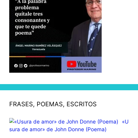
FRASES, POEMAS, ESCRITOS
«U
sura de amor» de John Donne (Poema)