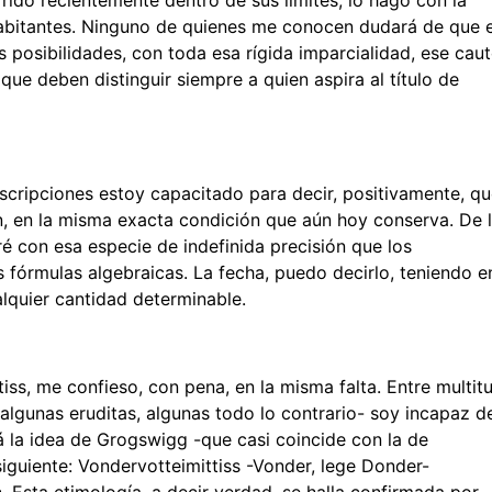
rido recientemente dentro de sus límites, lo hago con la
habitantes. Ninguno de quienes me conocen dudará de que e
posibilidades, con toda esa rígida imparcialidad, ese cau
que deben distinguir siempre a quien aspira al título de
nscripciones estoy capacitado para decir, positivamente, q
gen, en la misma exacta condición que aún hoy conserva. De 
é con esa especie de indefinida precisión que los
 fórmulas algebraicas. La fecha, puedo decirlo, teniendo e
lquier cantidad determinable.
ss, me confieso, con pena, en la misma falta. Entre multit
algunas eruditas, algunas todo lo contrario- soy incapaz d
á la idea de Grogswigg -que casi coincide con la de
iguiente: Vondervotteimittiss -Vonder, lege Donder-