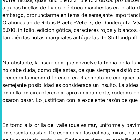
Votteimittiss, quasi und Bleitziz -Bleitziz obsol: pro Blitz
algunas huellas de fluido eléctrico manifiestas en lo alto 
embargo, pronunciarme en tema de semejante importancia,
Oratiunculae de Rebus Praeter-Veteris, de Dundergutz. Vé
5.010, in folio, edición gótica, caracteres rojos y blancos
también las notas marginales autógrafas de Stuffundpuff 
No obstante, la oscuridad que envuelve la fecha de la fun
no cabe duda, como dije antes, de que siempre existió co
recuerda la menor diferencia en el aspecto de cualquier pa
semejante posibilidad es considerada un insulto. La aldea 
de milla de circunferencia, aproximadamente, rodeado po
osaron pasar. Lo justifican con la excelente razón de qu
En torno a la orilla del valle (que es muy uniforme y pav
de sesenta casitas. De espaldas a las colinas, miran, claro