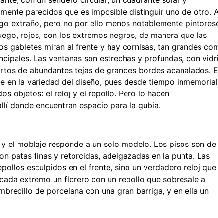
lante, con un sendero circular, un cuadrante solar y
amente parecidos que es imposible distinguir uno de otro. 
algo extraño, pero no por ello menos notablemente pintores
uego, rojos, con los extremos negros, de manera que las
s gabletes miran al frente y hay cornisas, tan grandes co
rincipales. Las ventanas son estrechas y profundas, con vidr
rtos de abundantes tejas de grandes bordes acanalados. E
e en la variedad del diseño, pues desde tiempo inmemorial
dos objetos: el reloj y el repollo. Pero lo hacen
llí donde encuentran espacio para la gubia.
 y el moblaje responde a un solo modelo. Los pisos son de
n patas finas y retorcidas, adelgazadas en la punta. Las
epollos esculpidos en el frente, sino un verdadero reloj que
n cada extremo un florero con un repollo que sobresale a
mbrecillo de porcelana con una gran barriga, y en ella un