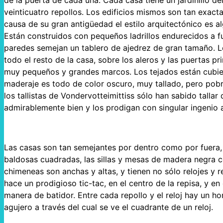
de la puerta de cada una. Cada casa tiene un jardinillo de
veinticuatro repollos. Los edificios mismos son tan exact
causa de su gran antigüedad el estilo arquitectónico es 
Están construidos con pequeños ladrillos endurecidos a f
paredes semejan un tablero de ajedrez de gran tamaño. Lo
todo el resto de la casa, sobre los aleros y las puertas p
muy pequeños y grandes marcos. Los tejados están cubie
maderaje es todo de color oscuro, muy tallado, pero pobr
los tallistas de Vondervotteimittiss sólo han sabido tallar 
admirablemente bien y los prodigan con singular ingenio a
Las casas son tan semejantes por dentro como por fuera,
baldosas cuadradas, las sillas y mesas de madera negra co
chimeneas son anchas y altas, y tienen no sólo relojes y r
hace un prodigioso tic-tac, en el centro de la repisa, y e
manera de batidor. Entre cada repollo y el reloj hay un ho
agujero a través del cual se ve el cuadrante de un reloj.