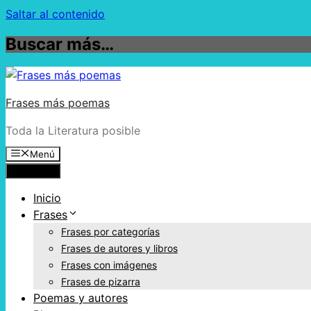
Saltar al contenido
Buscar más…
Frases más poemas
Toda la Literatura posible
Menú
Menú
Inicio
Frases
Frases por categorías
Frases de autores y libros
Frases con imágenes
Frases de pizarra
Poemas y autores