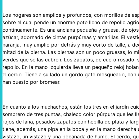
Los hogares son amplios y profundos, con morillos de asp
sobre el cual pende un enorme pote lleno de repollo agrio
continuamente. Es una anciana pequeña y gruesa, de ojos 
azúcar, adornado de cintas purpúreas y amarillas. El ves
naranja, muy amplio por detrás y muy corto de talle, a de
mitad de la pierna. Las piernas son un poco gruesas, lo mi
verdes que se las cubren. Los zapatos, de cuero rosado, s
repollo. En la mano izquierda lleva un pequeño reloj hola
el cerdo. Tiene a su lado un gordo gato mosqueado, con u
han puesto por bromear.
En cuanto a los muchachos, están los tres en el jardín cu
sombrero de tres puntas, chaleco color púrpura que les ll
rojos de lana, pesados zapatos con hebilla de plata y la
tiene, además, una pipa en la boca y en la mano derecha
vistazo, un vistazo y una bocanada de humo. El cerdo, qu