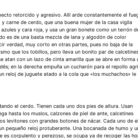
ecto retorcido y agresivo. Allí arde constantemente el fue
 y carne de cerdo, que una buena mujer de la casa vigila
azules y cara roja, y usa un gran bonete como un terrón d
tido es de una basta mezcla de lana y algodón de color
cir verdad, muy corto en otras partes, pues no baja de la
smo que los tobillos, pero lleva un bonito par de calcetine
e atan con un lazo de cinta amarilla que se abre en forma 
ndés; en la derecha empuña un cucharón para el repollo agr
n reloj de juguete atado a la cola que «los muchachos» le
idando el cerdo. Tienen cada uno dos pies de altura. Usan
ega hasta los muslos, calzones de piel de ante, calcetines
rgos levitones con grandes botones de nácar. Cada uno de e
 un pequeño reloj protuberante. Una bocanada de humo y u
e es corpulento y perezoso, se ocupa ya de recoger las ho