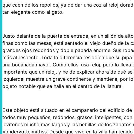
que caen de los repollos, ya de dar una coz al reloj dorad
tan elegante como al gato.
Justo delante de la puerta de entrada, en un sillón de alt
finas como las mesas, está sentado el viejo dueño de la 
grandes ojos redondos y doble papada enorme. Sus ropas 
más al respecto. Toda la diferencia reside en que su pip
una bocanada mayor. Como ellos, usa reloj, pero lo lleva e
importante que un reloj, y he de explicar ahora de qué se t
izquierda, muestra un grave continente y mantiene, por l
objeto notable que se halla en el centro de la llanura.
Este objeto está situado en el campanario del edificio d
todos muy pequeños, redondos, grasos, inteligentes, con
levitones mucho más largos y las hebillas de los zapato
Vondervotteimittiss. Desde que vivo en la villa han tenid