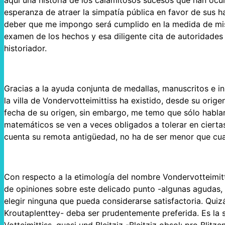
aquí una historia de los calamitosos sucesos que han ocur
esperanza de atraer la simpatía pública en favor de sus 
deber que me impongo será cumplido en la medida de mis 
examen de los hechos y esa diligente cita de autoridades 
historiador.
Gracias a la ayuda conjunta de medallas, manuscritos e i
la villa de Vondervotteimittiss ha existido, desde su ori
fecha de su origen, sin embargo, me temo que sólo hablar
matemáticos se ven a veces obligados a tolerar en ciertas
cuenta su remota antigüedad, no ha de ser menor que cua
Con respecto a la etimología del nombre Vondervotteimitti
de opiniones sobre este delicado punto -algunas agudas, 
elegir ninguna que pueda considerarse satisfactoria. Quiz
Kroutaplenttey- deba ser prudentemente preferida. Es la s