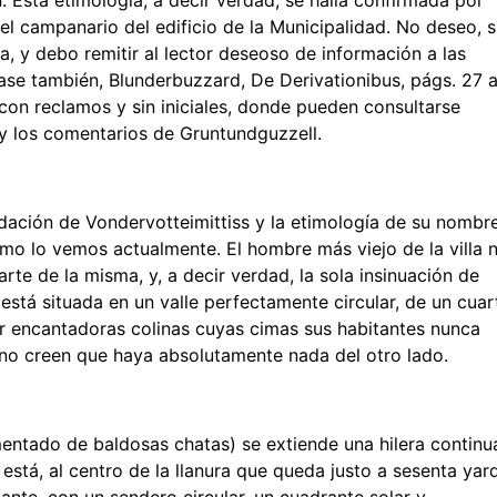
en. Esta etimología, a decir verdad, se halla confirmada por
del campanario del edificio de la Municipalidad. No deseo, s
 y debo remitir al lector deseoso de información a las
ase también, Blunderbuzzard, De Derivationibus, págs. 27 
, con reclamos y sin iniciales, donde pueden consultarse
y los comentarios de Gruntundguzzell.
dación de Vondervotteimittiss y la etimología de su nombre
mo lo vemos actualmente. El hombre más viejo de la villa 
rte de la misma, y, a decir verdad, la sola insinuación de
está situada en un valle perfectamente circular, de un cuar
r encantadoras colinas cuyas cimas sus habitantes nunca
e no creen que haya absolutamente nada del otro lado.
imentado de baldosas chatas) se extiende una hilera continu
 está, al centro de la llanura que queda justo a sesenta yar