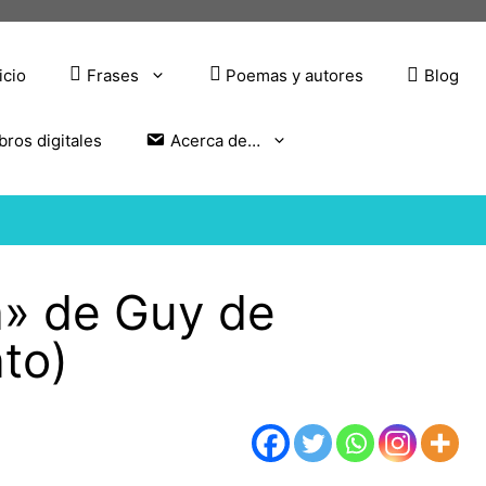
icio
Frases
Poemas y autores
Blog
bros digitales
Acerca de…
a» de Guy de
to)