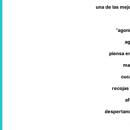
una de las mej
“agon
ag
piensa e
ma
cuc
recojas
af
despertand