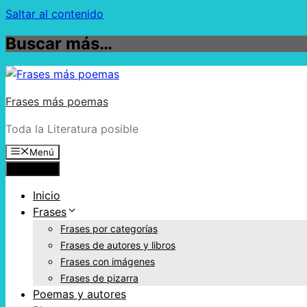
Saltar al contenido
Buscar más…
Frases más poemas
Toda la Literatura posible
Menú
Menú
Inicio
Frases
Frases por categorías
Frases de autores y libros
Frases con imágenes
Frases de pizarra
Poemas y autores