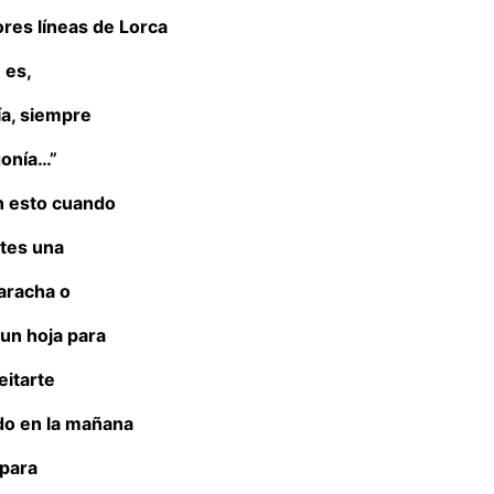
ores líneas de Lorca
es,
ía, siempre
onía…”
n esto cuando
tes una
aracha o
 un hoja para
eitarte
o en la mañana
para