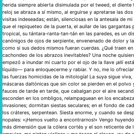
herida siempre abierta disimulada por el tweed, el dient
reloj se abraza a sí mismo, al erguirse y apretarse las do
visitas indeseadas; están, silenciosas en la antesala de m
que el repiqueteo de la puerta, el aullar de las gargantas
tropical, su tántara-ranta-tan-tán en las paredes, es un di
canónigos de ojos de serpiente, envenenado de dolor y lat
como si sus dedos mismos fueran cuerdas. ¿Qué traen en s
cachondeo de los abrazos inevitables? Una noche quisier
empezó a inundar mi cuarto por el ojo de la llave ¡allí est
líquido— para enloquecerme y rabiar. Y no, me lo ofrecía
las fuerzas homicidas de la mitología! La suya sigue viv
máscaras daltónicas que sin color se pierden en el polvo 
fauces de tarde en tarde, que cabalgan por el aire secan
esconden en los ombligos, relampaguean en los encabezad
invasiones; dormitan siestas seculares; en el fondo de cad
los cráteres, serpentean. Siesta enorme, y cuando se despi
nopales: «¡Hemos vuelto a encontrarnos!» Vengo huyendo d
más dimensión que la cólera cortés y el son reticente de la