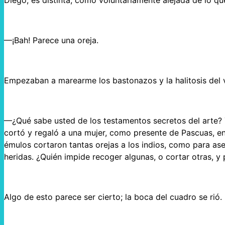
Diego, es distinta, como voluntariamente alejada de lo qu
—¡Bah! Parece una oreja.
Empezaban a marearme los bastonazos y la halitosis del vi
—¿Qué sabe usted de los testamentos secretos del arte? 
cortó y regaló a una mujer, como presente de Pascuas, e
émulos cortaron tantas orejas a los indios, como para ase
heridas. ¿Quién impide recoger algunas, o cortar otras, y
Algo de esto parece ser cierto; la boca del cuadro se rió.