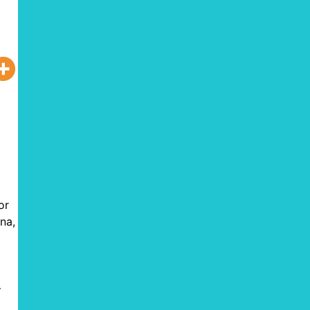
or
na,
—