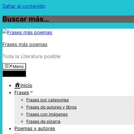
Saltar al contenido
Buscar más…
Frases más poemas
Toda la Literatura posible
Menú
Menú
Inicio
Frases
Frases por categorías
Frases de autores y libros
Frases con imágenes
Frases de pizarra
Poemas y autores