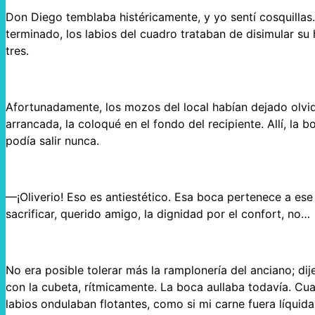
Don Diego temblaba histéricamente, y yo sentí cosquillas. 
terminado, los labios del cuadro trataban de disimular su h
tres.
Afortunadamente, los mozos del local habían dejado olvid
arrancada, la coloqué en el fondo del recipiente. Allí, la 
podía salir nunca.
—¡Oliverio! Eso es antiestético. Esa boca pertenece a es
sacrificar, querido amigo, la dignidad por el confort, no…
No era posible tolerar más la ramplonería del anciano; d
con la cubeta, rítmicamente. La boca aullaba todavía. Cua
labios ondulaban flotantes, como si mi carne fuera líqui