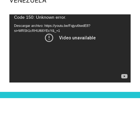
VENEZUELA
Reproductor
Code 150: Unknown error.
de
Descargar archivo: https://youtu.be/Fqjyu6twdE8?
si=WRSh1cRHUl66YEcY&_=1
vídeo